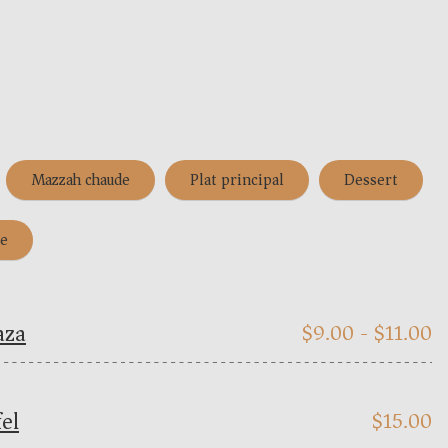
Mazzah chaude
Plat principal
Dessert
e
aza
$
9.00 -
$
11.00
fel
$
15.00