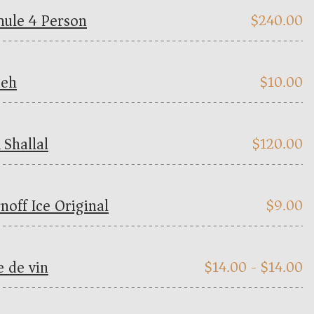
ule 4 Person
$
240.00
neh
$
10.00
 Shallal
$
120.00
noff Ice Original
$
9.00
e de vin
$
14.00 -
$
14.00