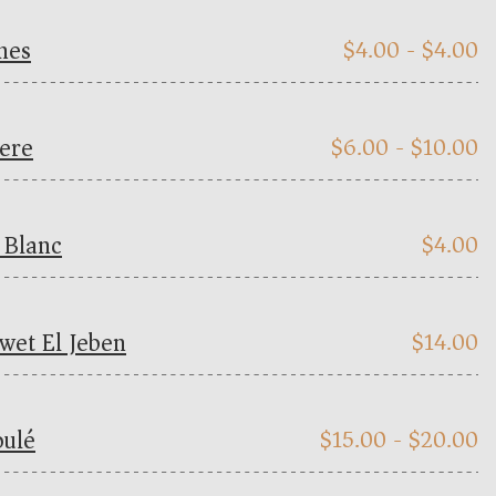
nes
$
4.00 -
$
4.00
ere
$
6.00 -
$
10.00
 Blanc
$
4.00
wet El Jeben
$
14.00
ulé
$
15.00 -
$
20.00