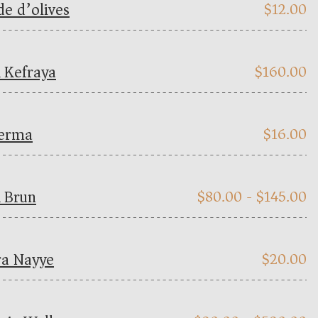
de d’olives
$
12.00
 Kefraya
$
160.00
terma
$
16.00
 Brun
$
80.00 -
$
145.00
a Nayye
$
20.00