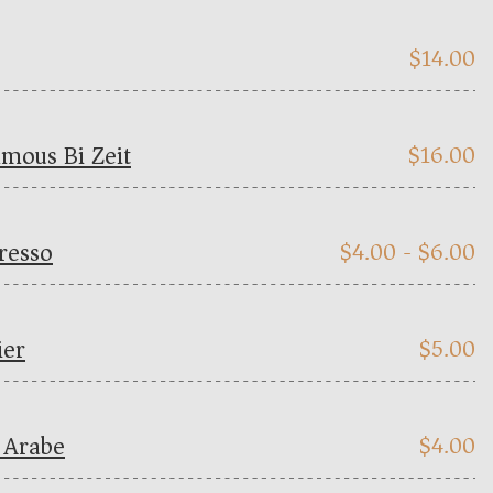
$
14.00
ous Bi Zeit
$
16.00
resso
$
4.00 -
$
6.00
ier
$
5.00
 Arabe
$
4.00