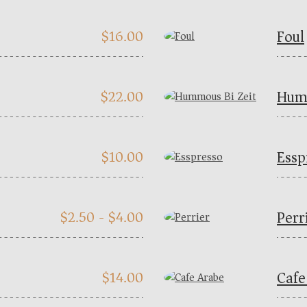
Foul
$
16.00
Humm
$
22.00
Essp
$
10.00
Perr
$
2.50 -
$
4.00
Cafe
$
14.00