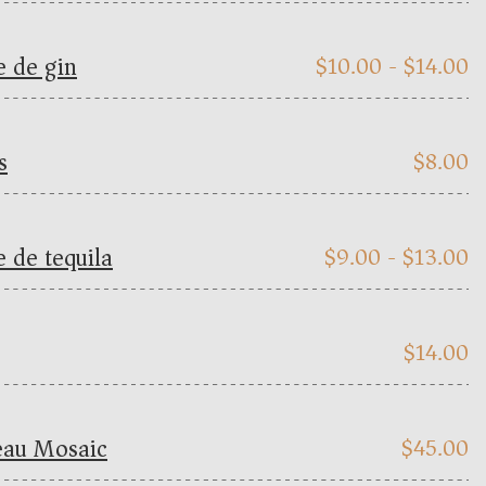
e de gin
$
10.00 -
$
14.00
s
$
8.00
e de tequila
$
9.00 -
$
13.00
$
14.00
eau Mosaic
$
45.00