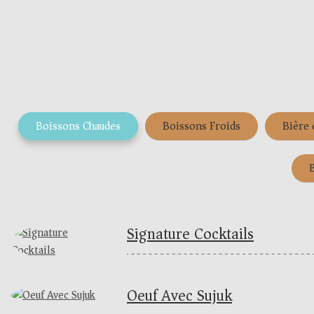
Skip
to
content
Boissons Chaudes
Boissons Froids
Bière 
B
Signature Cocktails
Oeuf Avec Sujuk