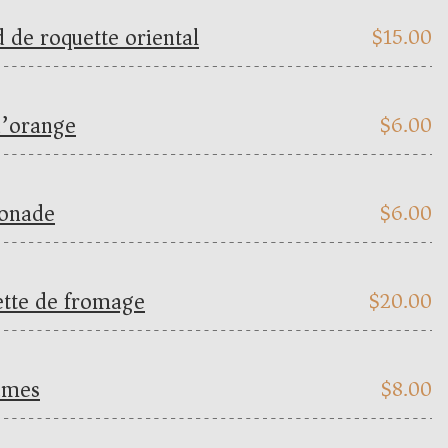
d de roquette oriental
$
15.00
d’orange
$
6.00
onade
$
6.00
ette de fromage
$
20.00
umes
$
8.00