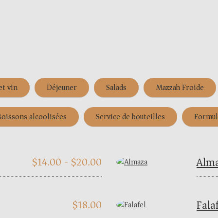
et vin
Déjeuner
Salads
Mazzah Froide
oissons alcoolisées
Service de bouteilles
Formul
Alm
$
14.00 -
$
20.00
Fala
$
18.00