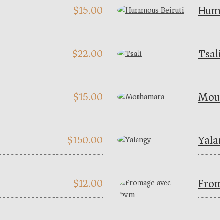
Humm
$
15.00
Tsal
$
22.00
Mou
$
15.00
Yala
$
150.00
From
$
12.00