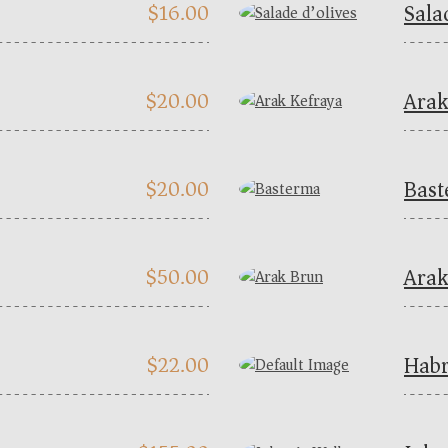
Sala
$
16.00
Arak
$
20.00
Bas
$
20.00
Arak
$
50.00
Habr
$
22.00