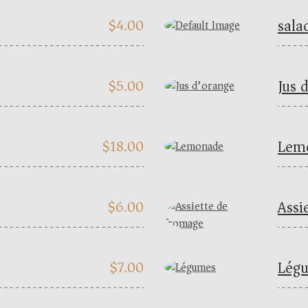
sala
$
4.00
Jus 
$
5.00
Lem
$
18.00
Assi
$
6.00
Lég
$
7.00