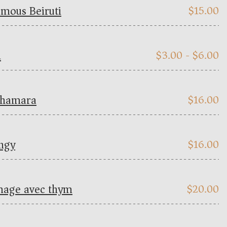
ous Beiruti
$
15.00
i
$
3.00 -
$
6.00
hamara
$
16.00
ngy
$
16.00
age avec thym
$
20.00