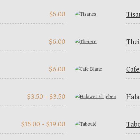
Tisa
$
5.00
Thei
$
6.00
Cafe
$
6.00
Hala
$
3.50 -
$
3.50
Tabo
$
15.00 -
$
19.00