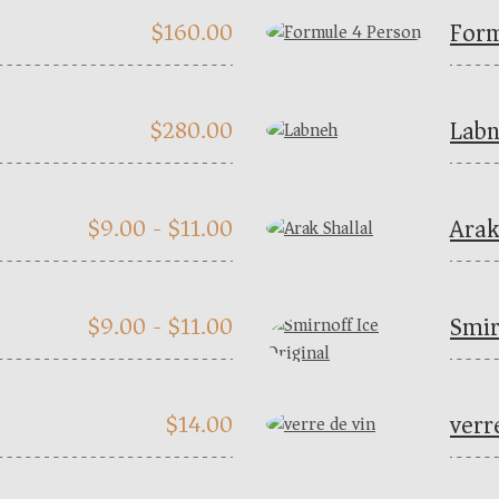
Form
$
160.00
Lab
$
280.00
Arak
$
9.00 -
$
11.00
Smir
$
9.00 -
$
11.00
verr
$
14.00