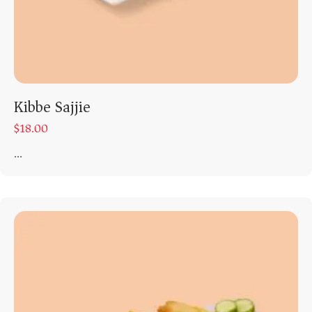
Kibbe Sajjie
$
18.00
...