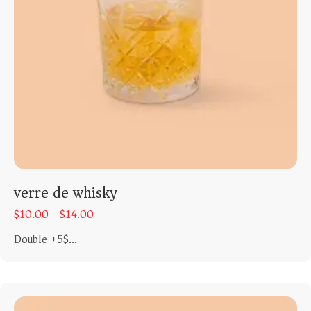
verre de whisky
$
10.00 -
$
14.00
Double +5$...