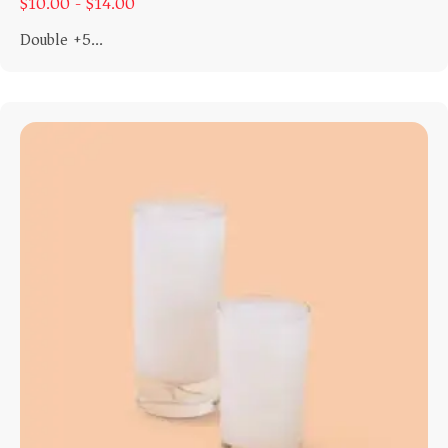
$
10.00 -
$
14.00
Double +5...