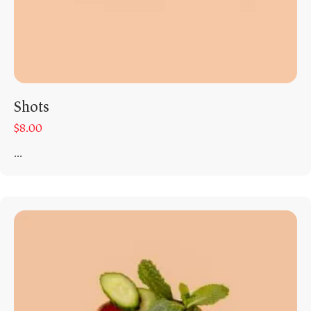
Shots
$
8.00
...