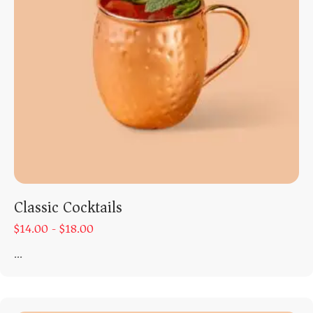
Classic Cocktails
$
14.00 -
$
18.00
...