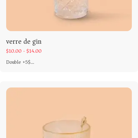
verre de gin
$
10.00 -
$
14.00
Double +5$...