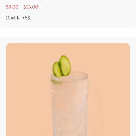
$
9.00 -
$
13.00
Double +5$...