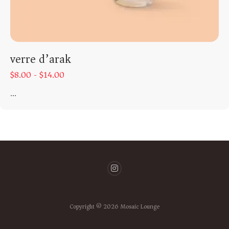
verre d’arak
$
8.00 -
$
14.00
...
Copyright © 2026 Mosaic Lounge