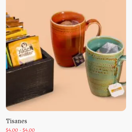
Tisanes
$
4.00 -
$
4.00