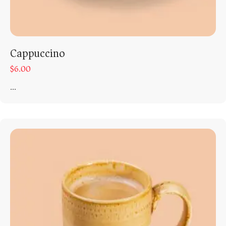
Cappuccino
$
6.00
...