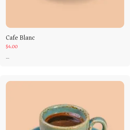
Cafe Blanc
$
4.00
...