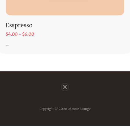
Esspresso
$
4.00 -
$
6.00
...
Copyright © 2026 Mosaic Lounge